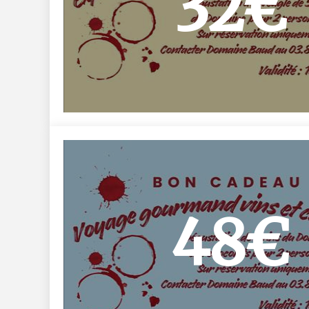
32€
48€