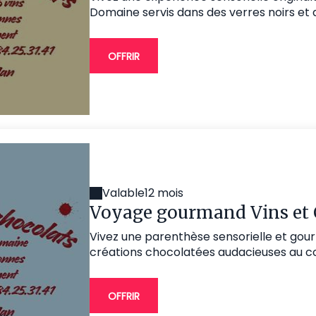
Domaine servis dans des verres noirs et 
OFFRIR
Valable
12 mois
Voyage gourmand Vins et 
Vivez une parenthèse sensorielle et go
créations chocolatées audacieuses au cœu
OFFRIR