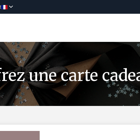
t
igne
Hébergement
Activités
Cartes ca
rez une carte cade