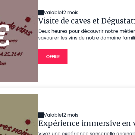
Valable
12 mois
Visite de caves et Dégusta
€
Deux heures pour découvrir notre métie
savourer les vins de notre domaine familia
OFFRIR
Valable
12 mois
Expérience immersive en v
Vivez une expérience sensorielle originale