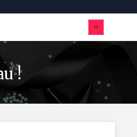
deaux
News
Réserver
au !